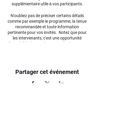
supplémentaire utile à vos participants.
N'oubliez pas de préciser certains détails
comme par exemple le programme, la tenue
recommandée et toute information
pertinente pour vos invités. Notez que pour
les intervenants, c'est une opportunité
formidable de se présenter et de donner un
avant-goût des sujets dont il sera question. Si
votre évènement s'adresse à un public
particulier, écrivez-le ici.
Partager cet événement
C'est le moment d'attirer du public à votre
évènement, n'hésitez pas à écrire un texte
original et percutant ! Encouragez vos
visiteurs à s'inscrire, à confirmer leur
présence ou à acheter un billet
immédiatement pour réserver leur place.