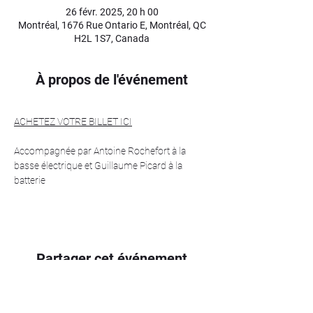
26 févr. 2025, 20 h 00
Montréal, 1676 Rue Ontario E, Montréal, QC
H2L 1S7, Canada
À propos de l'événement
ACHETEZ VOTRE BILLET ICI
Accompagnée par Antoine Rochefort à la 
basse électrique et Guillaume Picard à la 
batterie 
Partager cet événement