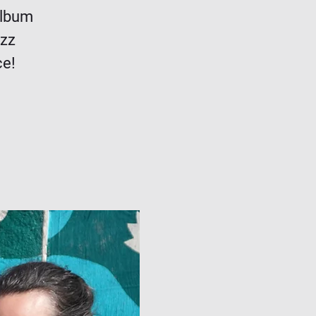
album
azz
ce!