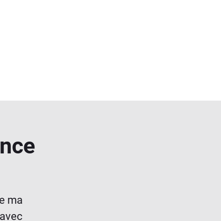
ance
de ma
 avec