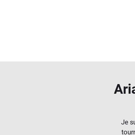
Ari
Je s
tour