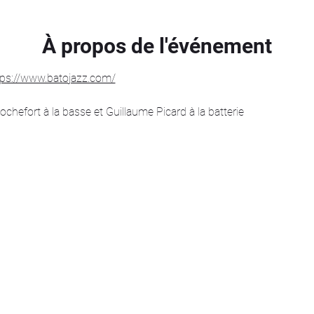
À propos de l'événement
tps://www.batojazz.com/
efort à la basse et Guillaume Picard à la batterie