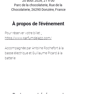
20 août 2026, 21 h 00
Parc de la chocolaterie, Rue de la
Chocolaterie, 26290 Donzère, France
À propos de l'événement
Pour réserver votre billet :
https://www.parfumdejazz.com/
Accompagnée par Antoine Rochefort à la 
basse électrique et Guillaume Picard à la 
batterie
Partager cet événement