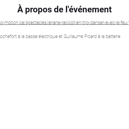
À propos de l'événement
co-motion.ca/spectacles/ariane-racicot-en-trio-danser-avec-le-feu/
efort à la basse électrique et Guillaume Picard à la batterie