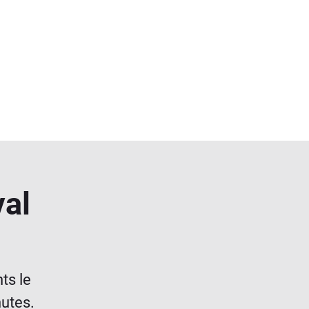
val
ts le
nutes.