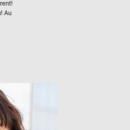
rent!
u! Au