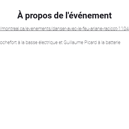
À propos de l'événement
//montreal.ca/evenements/danser-avec-le-feu-ariane-racicot-110
efort à la basse électrique et Guillaume Picard à la batterie