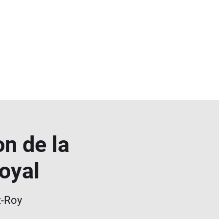
on de la
oyal
t-Roy