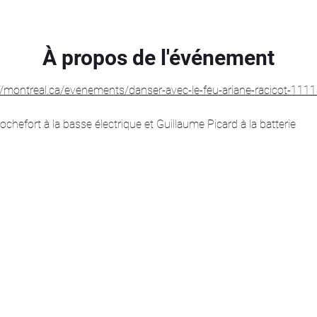
À propos de l'événement
//montreal.ca/evenements/danser-avec-le-feu-ariane-racicot-111
efort à la basse électrique et Guillaume Picard à la batterie