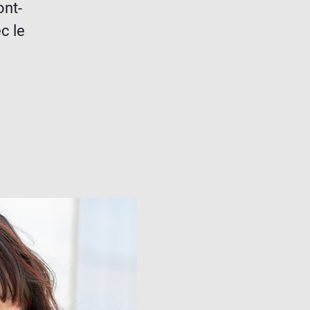
ont-
c le