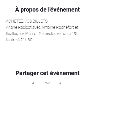
À propos de l'événement
ACHETEZ VOS BILLETS
Ariane Racicot avec Antoine Rochefort et 
Guillaume Picard!  2 spectacles: un à 19h, 
l'autre à 21h30
Partager cet événement