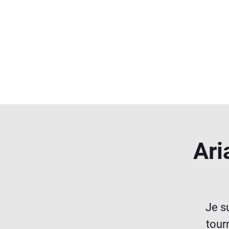
Ari
Je s
tour