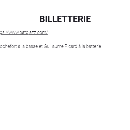
BILLETTERIE
tps://www.batojazz.com/
efort à la basse et Guillaume Picard à la batterie