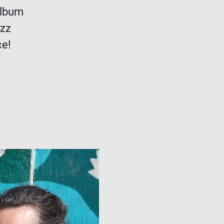
album
azz
ce!