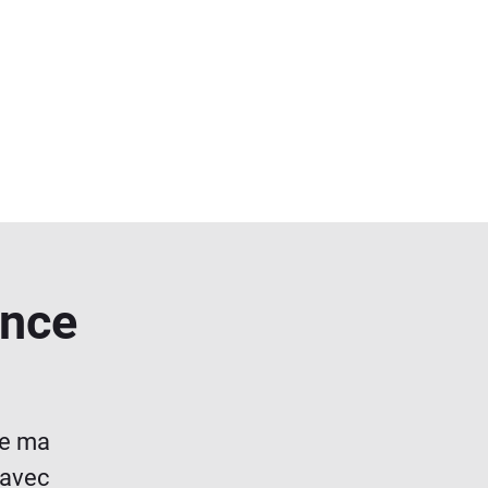
ance
de ma
 avec