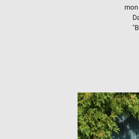
mon 
Da
"B