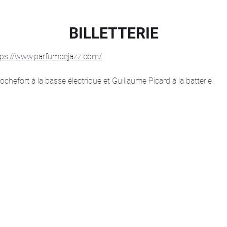
BILLETTERIE
tps://www.parfumdejazz.com/
efort à la basse électrique et Guillaume Picard à la batterie