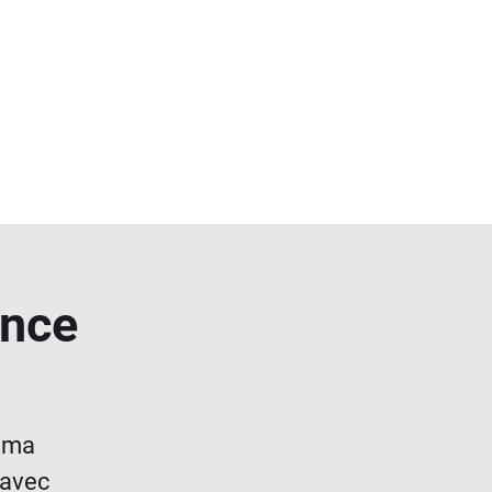
ance
e ma
 avec