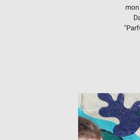
mon 
Da
"Parf