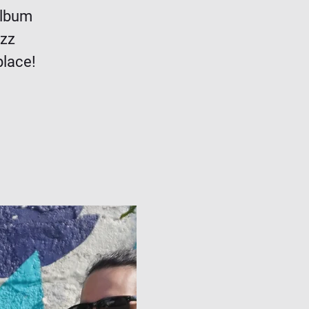
album
azz
place!