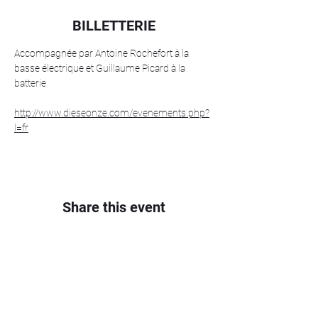
BILLETTERIE
Accompagnée par Antoine Rochefort à la 
basse électrique et Guillaume Picard à la 
batterie
http://www.dieseonze.com/evenements.php?
l=fr
Share this event