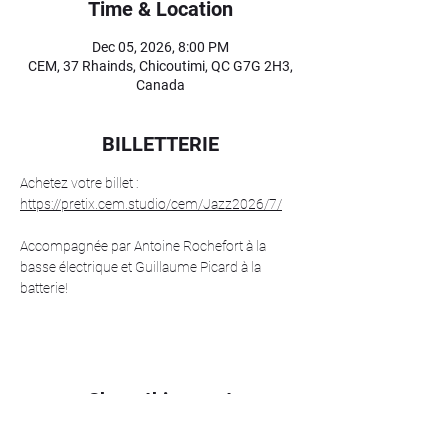
Time & Location
Dec 05, 2026, 8:00 PM
CEM, 37 Rhainds, Chicoutimi, QC G7G 2H3,
Canada
BILLETTERIE
Achetez votre billet : 
https://pretix.cem.studio/cem/Jazz2026/7/
Accompagnée par Antoine Rochefort à la 
basse électrique et Guillaume Picard à la 
batterie!
Share this event