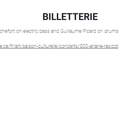
BILLETTERIE
efort on electric bass and Guillaume Picard on drums
e.ca/fr/art/saison-culturelle/concerts/300-ariane-racicot