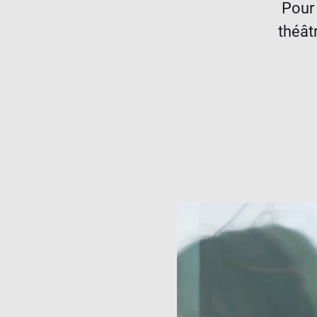
Pour 
théât