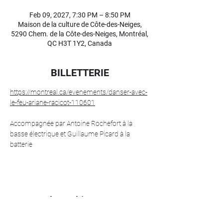
Feb 09, 2027, 7:30 PM – 8:50 PM
Maison de la culture de Côte-des-Neiges,
5290 Chem. de la Côte-des-Neiges, Montréal,
QC H3T 1Y2, Canada
BILLETTERIE
https://montreal.ca/evenements/danser-avec-
le-feu-ariane-racicot-110601
Accompagnée par Antoine Rochefort à la 
basse électrique et Guillaume Picard à la 
batterie
Share this event