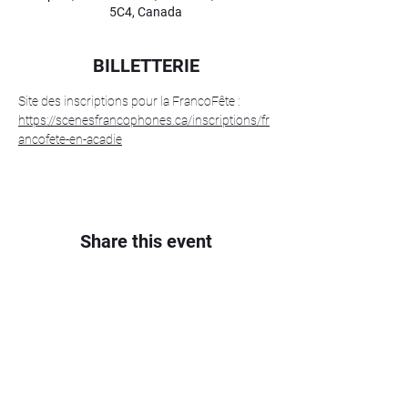
5C4, Canada
BILLETTERIE
Site des inscriptions pour la FrancoFête : 
https://scenesfrancophones.ca/inscriptions/fr
ancofete-en-acadie
Share this event