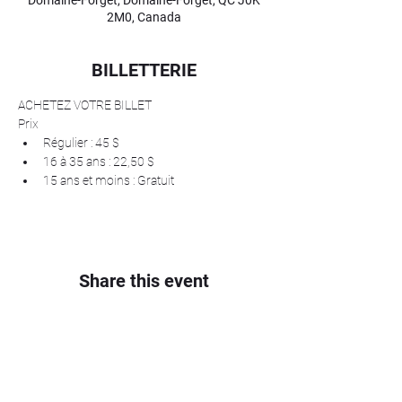
Domaine-Forget, Domaine-Forget, QC J0K
2M0, Canada
BILLETTERIE
ACHETEZ VOTRE BILLET
Prix
Régulier : 45 $
16 à 35 ans : 22,50 $
15 ans et moins : Gratuit
Share this event