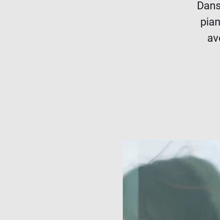
Dans 
pia
av