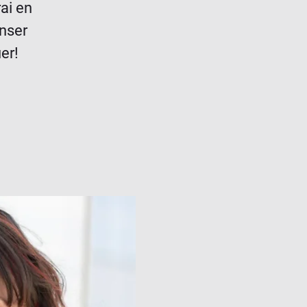
rai en
nser
er!