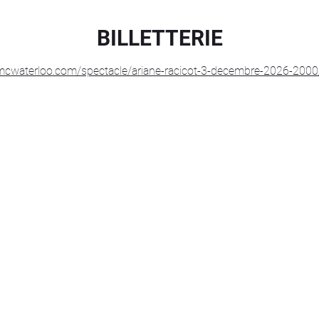
BILLETTERIE
/mcwaterloo.com/spectacle/ariane-racicot-3-decembre-2026-2000